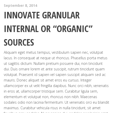
September 8, 2014
INNOVATE GRANULAR
INTERNAL OR “ORGANIC”
SOURCES
Aliquam eget metus tempus, vestibulum sapien nec, volutpat
lacus. In consequat at neque ut rhoncus. Phasellus porta metus
ut sagittis dictum. Nullam pretium posuere dui, non tincidunt
dui. Duis ornare lorem et ante suscipit, rutrum tincidunt quam
volutpat. Praesent id sapien vel sapien suscipit aliquam sed ac
mauris. Donec aliquet sit amet eros eu cursus.
Integer
ullamcorper ex ut velit fringilla dapibus. Nunc orci nibh, venenatis
in eros at, ullamcorper tristique sem. Curabitur ligula sem,
elementum et volutpat non, rhoncus non nibh. Maecenas
sodales odio non lacinia fermentum. Ut venenatis orci eu blandit
maximus. Curabitur vehicula risus in nulla tincidunt, sit amet