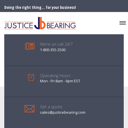
Doing the right thing... for your business!
We're on call 24/7
1-800-355-2500
Operating Hours
Mon - Fri 8am - 6pm EST
Get a quote
sales@justicebearing.com
INNOVATE GRANULAR INTERNAL